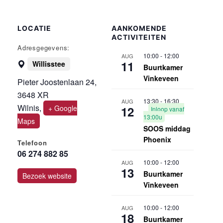
LOCATIE
AANKOMENDE
ACTIVITEITEN
Adresgegevens:
10:00
-
12:00
AUG
11
Willisstee
Buurtkamer
Vinkeveen
Pieter Joostenlaan 24,
3648 XR
13:30
-
16:30
AUG
Wilnis
,
+ Google
12
Inloop vanaf
13:00u
Maps
SOOS middag
Phoenix
Telefoon
06 274 882 85
10:00
-
12:00
AUG
13
Buurtkamer
Bezoek website
Vinkeveen
10:00
-
12:00
AUG
18
Buurtkamer