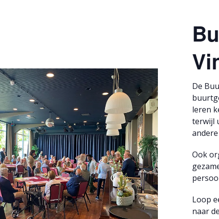
Bu
Vi
De Buu
buurtg
leren k
terwijl
andere 
Ook or
gezamen
persoo
Loop e
naar d