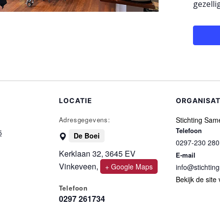
gezellig
LOCATIE
ORGANISA
Adresgegevens:
Stichting Sam
Telefoon
5
De Boei
0297-230 280
Kerklaan 32, 3645 EV
E-mail
Vinkeveen
,
+ Google Maps
info@stichtin
Bekijk de site
Telefoon
0297 261734