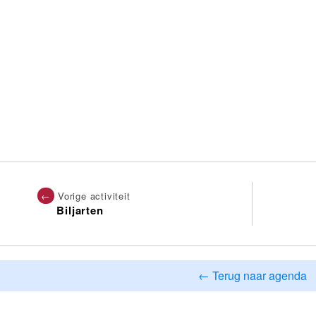
←
Vorige activiteit
Biljarten
← Terug naar agenda