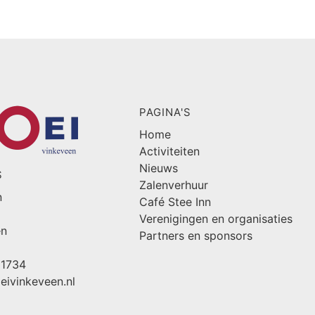
PAGINA'S
Home
Activiteiten
Nieuws
S
Zalenverhuur
n
Café Stee Inn
Verenigingen en organisaties
en
Partners en sponsors
61734
eivinkeveen.nl