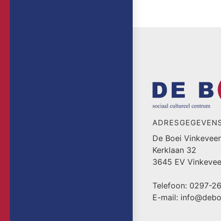
ADRESGEGEVEN
De Boei Vinkevee
Kerklaan 32
3645 EV Vinkeve
Telefoon: 0297-2
E-mail: info@debo