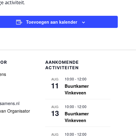
e activiteit.
Toevoegen aan kalender
TOR
AANKOMENDE
ACTIVITEITEN
ens
10:00
-
12:00
AUG
11
Buurtkamer
Vinkeveen
gsamens.nl
10:00
-
12:00
AUG
 van Organisator
13
Buurtkamer
Vinkeveen
10:00
-
12:00
AUG