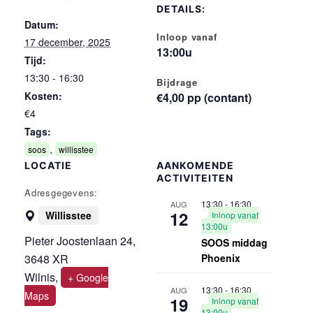
DETAILS:
Datum:
Inloop vanaf
17 december, 2025
13:00u
Tijd:
13:30 - 16:30
Bijdrage
Kosten:
€4,00 pp (contant)
€4
Tags:
,
soos
willisstee
LOCATIE
AANKOMENDE
ACTIVITEITEN
Adresgegevens:
13:30
-
16:30
AUG
12
Willisstee
Inloop vanaf
13:00u
Pieter Joostenlaan 24,
SOOS middag
3648 XR
Phoenix
Wilnis
,
+ Google
13:30
-
16:30
AUG
Maps
19
Inloop vanaf
13:00u