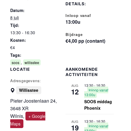
DETAILS:
Datum:
Inloop vanaf
8 juli
13:00u
Tijd:
13:30 - 16:30
Bijdrage
Kosten:
€4,00 pp (contant)
€4
Tags:
,
soos
willisstee
LOCATIE
AANKOMENDE
ACTIVITEITEN
Adresgegevens:
13:30
-
16:30
AUG
12
Willisstee
Inloop vanaf
13:00u
Pieter Joostenlaan 24,
SOOS middag
3648 XR
Phoenix
Wilnis
,
+ Google
13:30
-
16:30
AUG
Maps
19
Inloop vanaf
13:00u