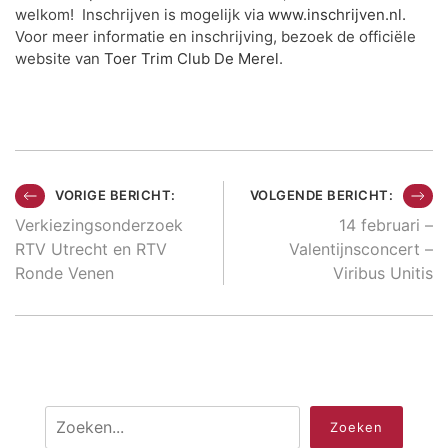
welkom! Inschrijven is mogelijk via
www.inschrijven.nl.
Voor meer informatie en inschrijving, bezoek de officiële
website van
Toer Trim Club De Merel
.
Berichtnavigatie
VORIGE BERICHT:
VOLGENDE BERICHT:
Verkiezingsonderzoek
14 februari –
RTV Utrecht en RTV
Valentijnsconcert –
Ronde Venen
Viribus Unitis
Zoeken