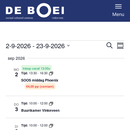
Menu
Activiteiten
2-9-2026
 - 
23-9-2026
Activit
Act
Zoeken
Summ
Select
we
zoeke
sep 2026
date.
nav
en
Inloop vanaf 13:00u
WO
2
13:30
-
16:30
Tijd:
weerg
SOOS middag Phoenix
naviga
€4,00 pp (contant)
10:00
-
12:00
Tijd:
DO
3
Buurtkamer Vinkeveen
10:00
-
12:00
Tijd:
DI