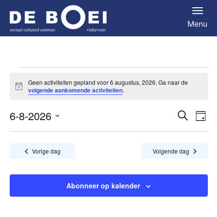
Menu
Activiteiten
Geen activiteiten gepland voor 6 augustus, 2026. Ga naar de
Bericht
in
volgende aankomende activiteiten
.
6
6-8-2026
Activit
Act
Zoeken
Dag
augustus,
Selecteer
we
zoeke
een
2026
nav
en
Vorige dag
Volgende dag
datum.
weerg
naviga
Abonneer op kalender