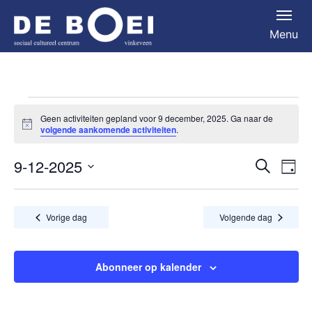
Menu
Activiteiten
Geen activiteiten gepland voor 9 december, 2025. Ga naar de
Bericht
in
volgende aankomende activiteiten
.
9
9-12-2025
Activit
Act
Zoeken
Dag
december,
Selecteer
we
zoeke
een
2025
nav
en
Vorige dag
Volgende dag
datum.
weerg
naviga
Abonneer op kalender