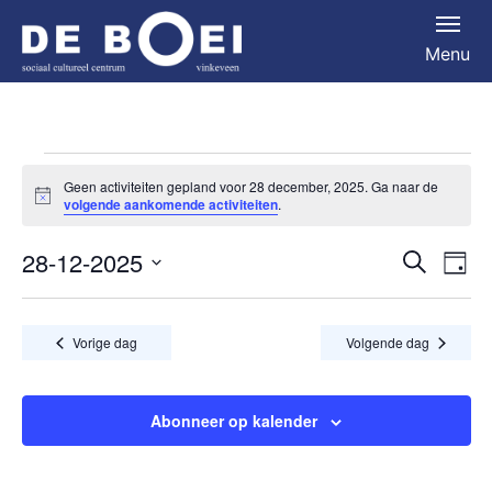
Menu
Activiteiten
Geen activiteiten gepland voor 28 december, 2025. Ga naar de
Bericht
in
volgende aankomende activiteiten
.
28
28-12-2025
Activit
Act
Zoeken
Dag
december,
Selecteer
we
zoeke
een
2025
nav
en
Vorige dag
Volgende dag
datum.
weerg
naviga
Abonneer op kalender