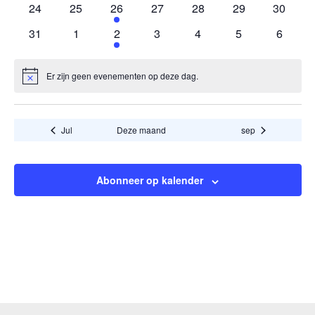
0
0
1
0
0
0
0
24
25
26
27
28
29
30
activiteiten
activiteiten
activiteit
activiteiten
activiteiten
activiteiten
activitei
0
0
1
0
0
0
0
31
1
2
3
4
5
6
activiteiten
activiteiten
activiteit
activiteiten
activiteiten
activiteiten
activite
Er zijn geen evenementen op deze dag.
Bericht
Jul
Deze maand
sep
Abonneer op kalender