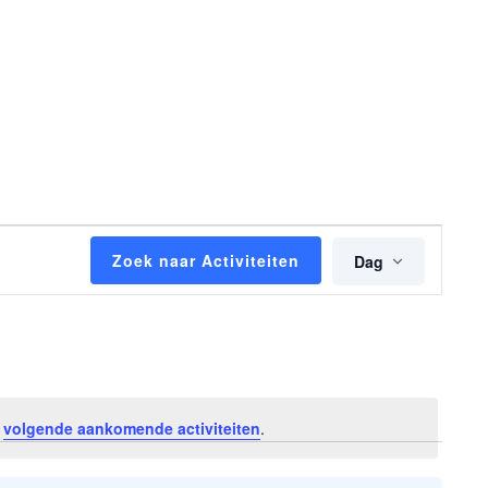
Activiteit
Zoek naar Activiteiten
Dag
weergav
navigati
e
volgende aankomende activiteiten
.