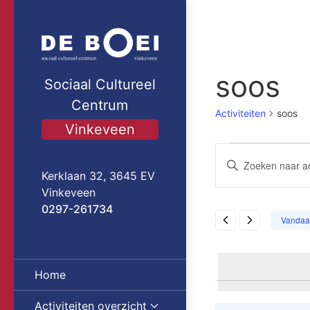
soos
Sociaal Cultureel
Centrum
Activiteiten
soos
Vinkeveen
Activitei
Activitei
Vul
Kerklaan 32, 3645 EV
een
in
zoeken
Vinkeveen
keyword
7
en
0297-261734
in.
Vandaa
Zoek
augustus
weergev
voor
Activiteiten
2026
navigati
Home
met
keyword.
Activiteiten overzicht