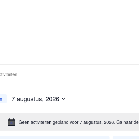
ten
ten
7 augustus, 2026
g
,
en
Selecteer
een
e
datum.
Geen activiteiten gepland voor 7 augustus, 2026. Ga naar d
Bericht