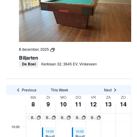
8,
9,
10,
11,
12,
13,
14,
this
this
this
02:00
day.
day.
day.
2025
2025
2025
2025
2025
2025
2025
03:00
04:00
8 december, 2025
05:00
Biljarten
De Boei
Kerklaan 32, 3645 EV, Vinkeveen
06:00
07:00
Previous
This Week
Next
MA
DI
WO
DO
VR
ZA
ZO
Week
08:00
8
9
10
11
12
13
14
of
09:00
Biljarten
Biljarten
Biljarten
Biljarten
Biljarten
Activiteiten
10:00
December 9, 2025
December 11, 2025
10:00
-
12:00
10:00
-
12:00
Buurtkamer
Buurtkamer