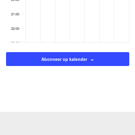
21:00
22:00
23:00
:00
Abonneer op kalender